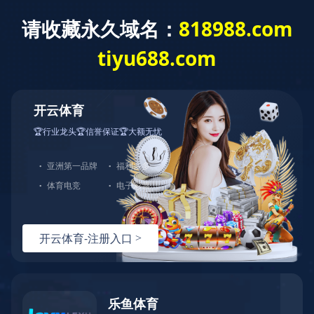
米兰电竞官网
产品中心
成功案例
现货供应
售后服务
信息中心
招聘信息
联系我们