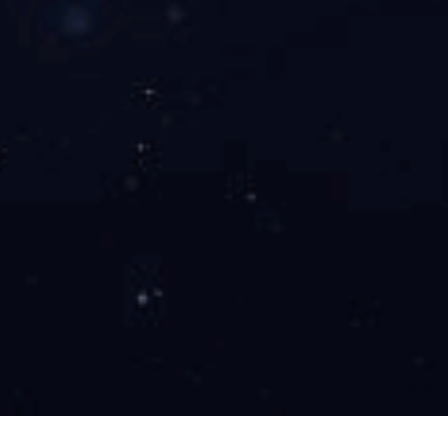
机床行业的领军者
服 务
诚信、高效、满意、共赢
招聘