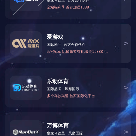
我司产品入选江苏
2025-8-29
近日，2025年度江
现货供应
现货供应
类型 名称 型号 备注 卷板机 水平下调
类型 名称 型号 备注 卷板
售后服务管理通
试卷板机 W11X-270*.....
试卷板机 W11X-270*.....
2023-2-15
尊敬的米兰电竞首
Learn More
Learn More
务于广大客户，针对
我公司为浙江乐
2016-7-20
我公司为浙江乐清市
完毕，先如今已进入