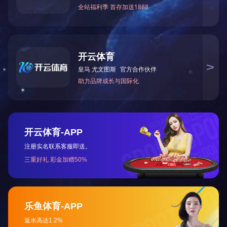
0513-88920558 0513-88922568
米兰电竞首页
地址:海安市城东镇东海大道109号
传真：0513-88922579
联系人：张先生
市场部:market@jszwzg.com
外贸部:salesdirector@jszwzg.com
售后服务:service@jszwzg.com
服务热线:0513-88920558
采购部:purchase@jszwzg.com
财务部:acc@jszwzg.com