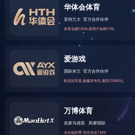
产品中心
剪板
剪板机
折弯机