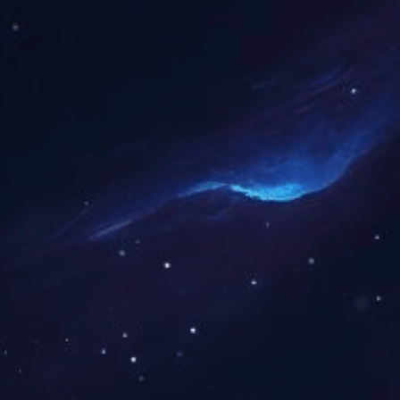
现货供应
现货供应
 水平下调
类型 名称 型号 备注 卷板机 水平下调
类型 名称 
试卷板机 W11X-270*.....
试卷板机 W11X
Learn More
Learn Mor
Q
Q