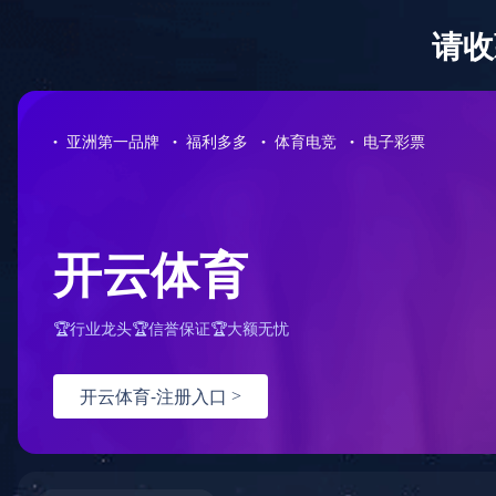
米兰电竞官网
产品中心
成功
中威简介
剪板机
折弯机
生产设备
大型柔韧剪切线
液压板料折弯机
液压闸式剪板机
双机联动折弯机
资质荣誉
液压摆式剪板机
三机联动折弯机
视频展示
精密剪板机
数控折弯机
专用折弯机