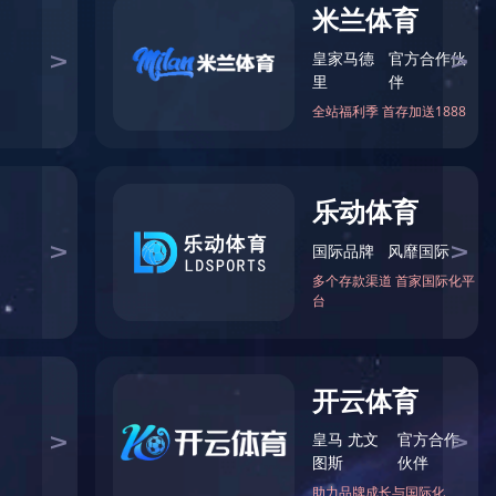
首页
>
产品中心
>
剪板机