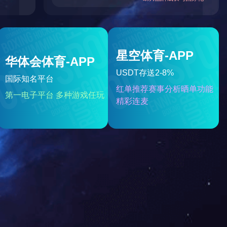
QC11K-30x15000剪板机
QC11K-20X12500特大型..