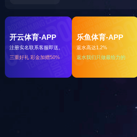
液压机
卷板机
校平线
冲床系列
Q
其他产品
NEWS
QC