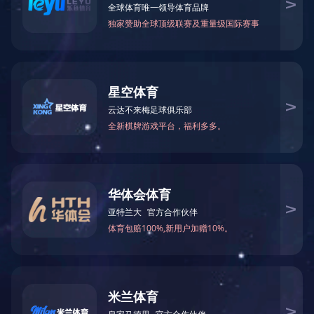
产品中心
卷板机
剪板机
折弯机