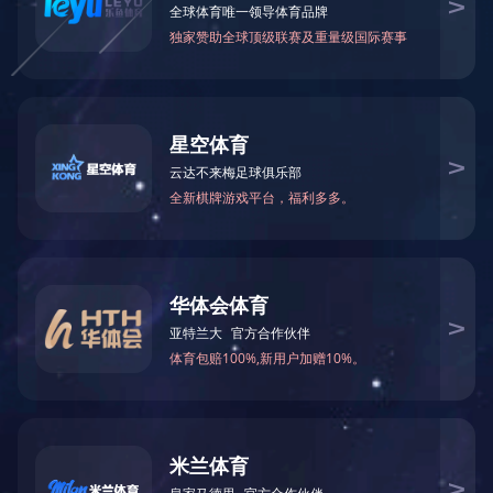
产品中心
其他产品
剪板机
折弯机