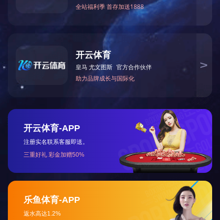
现货供应
现货供应
类型 名称 型号 备注 卷板机 水平下调
类型 名称 型号 备注 卷板
试卷板机 W11X-270*.....
试卷板机 W11X-270*.....
Learn More
Learn More