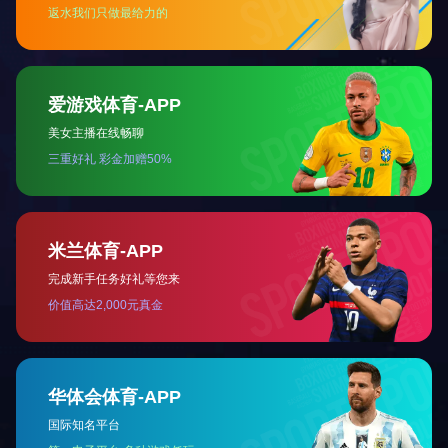
0513-88920558 0513-88922568
米兰电竞首页
地址:海安市城东镇东海大道109号
传真：0513-88922579
联系人：张先生
市场部:market@jszwzg.com
外贸部:salesdirector@jszwzg.com
售后服务:service@jszwzg.com
服务热线:0513-88920558
采购部:purchase@jszwzg.com
财务部:acc@jszwzg.com
Copyright © 2016 米兰电竞首页拥有网站所有资料（产品图
片、文字资料等）的版权，未经本站明确书面许可，对于