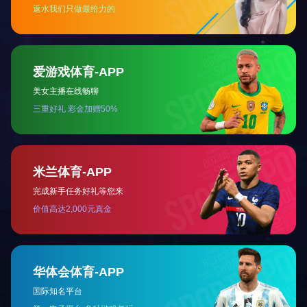
0513-88920558 0513-88922568
米兰电竞首页
地址:海安市城东镇东海大道109号
传真：0513-88922579
联系人：张先生
市场部:market@jszwzg.com
外贸部:salesdirector@jszwzg.com
售后服务:service@jszwzg.com
服务热线:0513-88920558
采购部:purchase@jszwzg.com
财务部:acc@jszwzg.com
Copyright © 2016 米兰电竞首页拥有网站所有资料（产品图
片、文字资料等）的版权，未经本站明确书面许可，对于