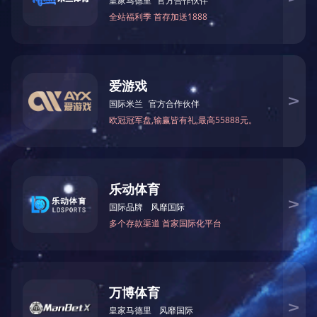
液压机
卷板机
校平线
冲床系列
其他产品
NEWS