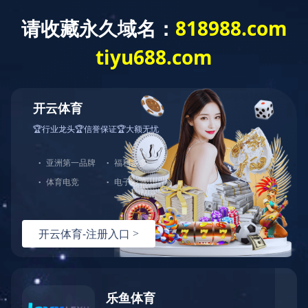
米兰电竞官网
产品中心
成功案例
中威简介
剪板机
折弯机
液压机
生产设备
大型柔韧剪切线
液压板料折弯机
四柱液压
液压闸式剪板机
双机联动折弯机
单柱液压
资质荣誉
液压摆式剪板机
三机联动折弯机
薄板拉伸
视频展示
精密剪板机
数控折弯机
专用液压
专用折弯机