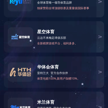
产品中心
液压板料折弯机
剪板机
折弯机