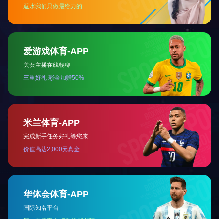
0513-88920558 0513-88922568
米兰电竞首页
地址:海安市城东镇东海大道109号
传真：0513-88922579
联系人：张先生
市场部:market@jszwzg.com
外贸部:salesdirector@jszwzg.com
售后服务:service@jszwzg.com
服务热线:0513-88920558
采购部:purchase@jszwzg.com
财务部:acc@jszwzg.com
Copyright © 2016 米兰电竞首页拥有网站所有资料（产品图
片、文字资料等）的版权，未经本站明确书面许可，对于