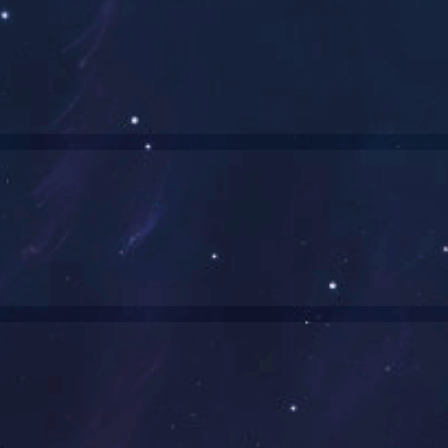
折弯机
WE67K-3600/15000折