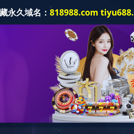
案例
现货供应
售后服务
信息中
液压机
卷板机
校平线
公司新
四柱液压机
上辊万能式卷板机
开卷校平剪切生
行业动
单柱液压机
机械式/液压式卷板机
纵剪校平线
最新供
薄板拉伸液压机
船用卷板机
校平机
技术交
专用液压机
四辊卷板机
挂车用卷板机
水平下调式卷板机