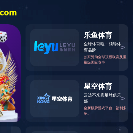
网站首页
|
加入收藏
|
English
心
招聘信息
联系我们
闻
冲床系列
其他产品
产线
态
型材弯曲机
制管线
应
钢坯剪断机
流
激光切割机