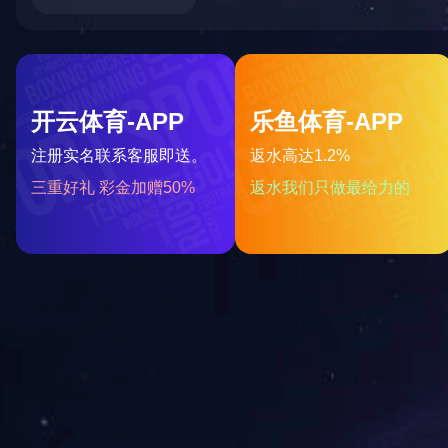
液压机
卷板机
校平线
冲床系列
其他产品
NEWS