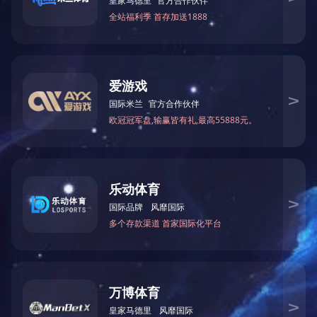
液压机
卷板机
校平线
冲床系列
其他产品
NEWS