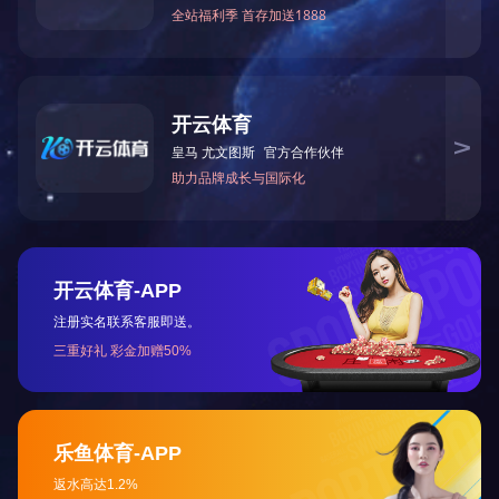
现货供应
水平下调
类型 名称 型号 备注 卷板机 水平下调
试卷板机 W11X-270*.....
Learn More