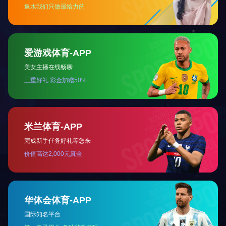
0513-88920558 0513-88922568
米兰电竞首页
地址:海安市城东镇东海大道109号
传真：0513-88922579
联系人：张先生
市场部:market@jszwzg.com
外贸部:salesdirector@jszwzg.com
售后服务:service@jszwzg.com
服务热线:0513-88920558
采购部:purchase@jszwzg.com
财务部:acc@jszwzg.com
Copyright © 2016 米兰电竞首页拥有网站所有资料（产品图
片、文字资料等）的版权，未经本站明确书面许可，对于