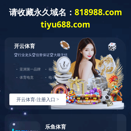
米兰电竞官网
产品中心
成功案例
中威简介
剪板机
折弯机
液压机
生产设备
大型柔韧剪切线
液压板料折弯机
四柱液压
液压闸式剪板机
双机联动折弯机
单柱液压
资质荣誉
液压摆式剪板机
三机联动折弯机
薄板拉伸
视频展示
精密剪板机
数控折弯机
专用液压
专用折弯机